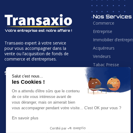
Nos Services
Commerce
Entreprise
Immobilier d’entrepr
Transaxio expert à votre service
Acquéreurs
pour vous accompagner dans la
vente ou l’acquisition de fonds de
Vendeurs
commerce et d’entreprises.
Tabac Presse
9 agences en France
Hôtellerie
Salut c'est nous...
Présentation
les Cookies !
Recrutement
On a attendu d'être sûrs que le contenu
de ce site vous intéresse avant de
Franchiseurs
vous déranger, mais on aimerait bien
Honoraires
vous accompagner pendant votre visite... C'est OK pour vous ?
Actualités
En savoir plus
Certifié par