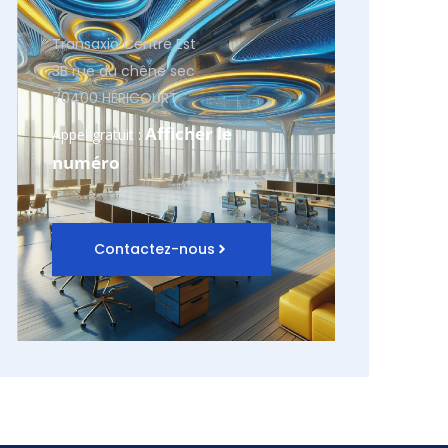
Transaxio Centre Est
3B rue du chêne sec
70400 HÉRICOURT
Afficher le
Appel gratuit :
numéro
Contactez-nous