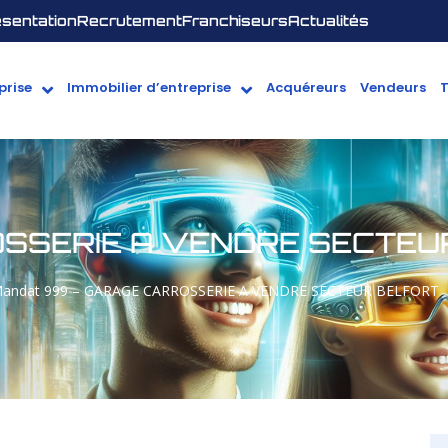
sentation
Recrutement
Franchiseurs
Actualités
prise
Immobilier d’entreprise
Acquéreurs
Vendeurs
SSERIE A VENDRE SECTEU
andat 999 – GARAGE CARROSSERIE A VENDRE SECTEUR BELFORT