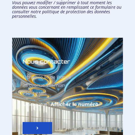
Vous pouvez modifier / supprimer à tout moment les
données vous concernant en remplissant
ce formulaire
ou
consulter notre
politique de protection des données
personnelles.
Nous contacter
Transaxio Île de France
38 avenue Villemain
75014 PARIS
Afficher le numéro
Appel gratuit :