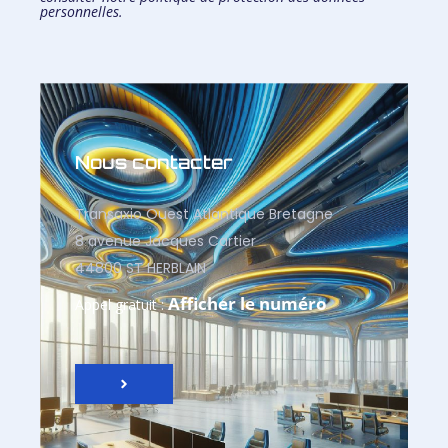
personnelles.
Nous contacter
Transaxio Ouest Atlantique Bretagne
8 avenue Jacques Cartier
44800 ST HERBLAIN
Afficher le numéro
Appel gratuit :