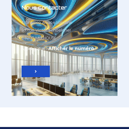
Nous contacter
Transaxio Alsace Lorraine
57 rue Victor Schoelcher
68200 MULHOUSE
Afficher le numéro
Appel gratuit :