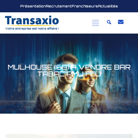
Présentation
Recrutement
Franchiseurs
Actualités
MULHOUSE (68) A VENDRE BAR
TABAC PMU FDJ