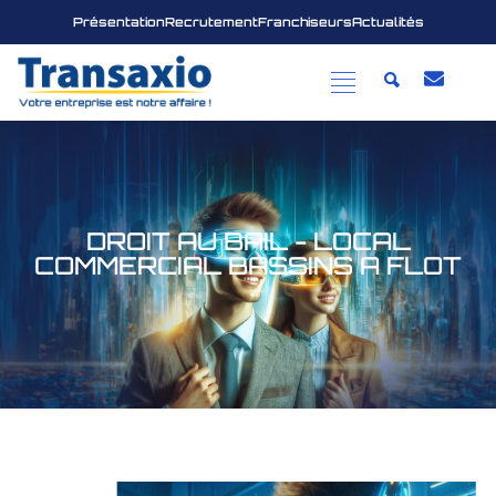
Présentation
Recrutement
Franchiseurs
Actualités
DROIT AU BAIL - LOCAL
COMMERCIAL BASSINS A FLOT