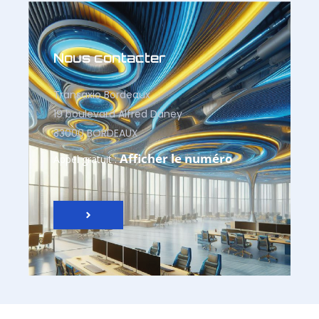
Nous contacter
Transaxio Bordeaux
19 boulevard Alfred Daney
33000 BORDEAUX
Afficher le numéro
Appel gratuit :